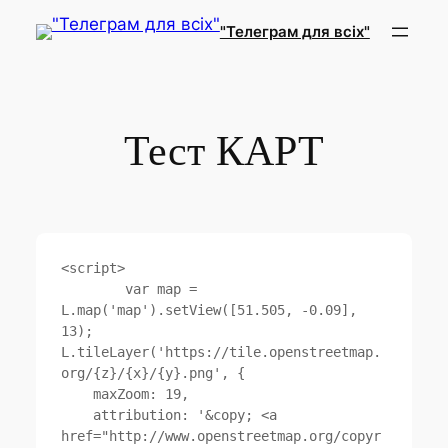
Перейти
"Телеграм для всіх"
к
содержимому
Тест КАРТ
<script>

	var map = 
L.map('map').setView([51.505, -0.09], 
13);

L.tileLayer('https://tile.openstreetmap.
org/{z}/{x}/{y}.png', {

    maxZoom: 19,

    attribution: '&copy; <a 
href="http://www.openstreetmap.org/copyr